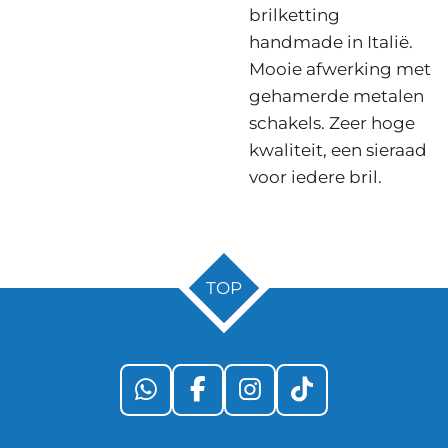
brilketting
handmade in Italië.
Mooie afwerking met
gehamerde metalen
schakels. Zeer hoge
kwaliteit, een sieraad
voor iedere bril.
TOP
W
F
I
T
h
a
n
i
a
c
s
k