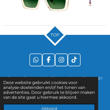
TOP
W
F
I
T
h
a
n
i
a
c
s
k
Contact
|
Openingstijden
|
Privacyverklaring
|
Disclaimer
|
t
e
t
T
Deze website gebruikt cookies voor
Algemene voorwaarden
s
b
a
o
analyse-doeleinden en/of het tonen van
© 2025 Eyefashion Ermelo
A
o
g
k
advertenties. Door gebruik te blijven maken
p
o
r
van de site gaat u hiermee akkoord.
p
k
a
Akkoord
m
Telefoonnummer
WhatsApp